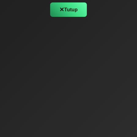
✕
Tutup